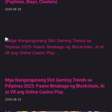
(Paylines, Ways, Clusters)
2025-08-28
Mga Nangungunang Slot Gaming Trends sa
Pilipinas 2025: Paano Binabago ng Blockchain, AI
at VR ang Online Casino Play
2025-08-22