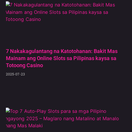
7 Nakakagulantang na Katotohanan: Bakit Mas
Mainam ang Online Slots sa Pilipinas kaysa sa
Totoong Casino
2025-07-23