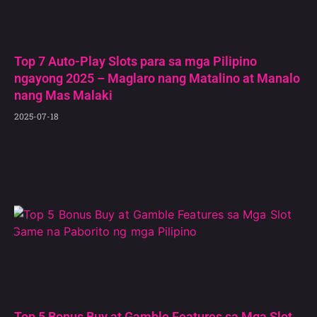
Top 7 Auto-Play Slots para sa mga Pilipino
ngayong 2025 – Maglaro nang Matalino at Manalo
nang Mas Malaki
2025-07-18
Top 5 Bonus Buy at Gamble Features sa Mga Slot