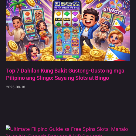
Top 7 Dahilan Kung Bakit Gustong-Gusto ng mga
Pilipino ang Slingo: Saya ng Slots at Bingo
2025-08-18