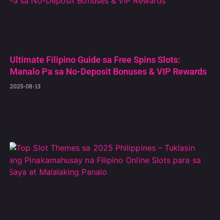
Ultimate Filipino Guide sa Free Spins Slots:
Manalo Pa sa No-Deposit Bonuses & VIP Rewards
2025-08-13