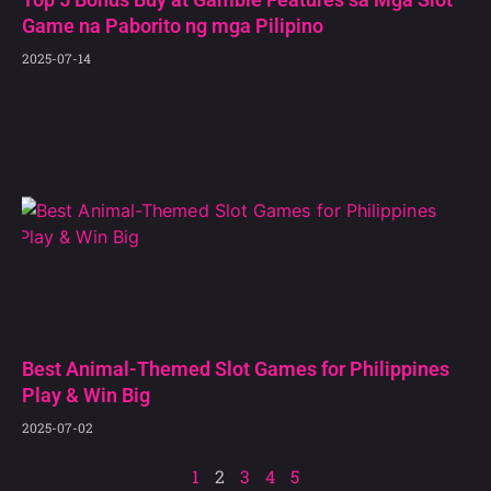
Game na Paborito ng mga Pilipino
2025-07-14
Best Animal-Themed Slot Games for Philippines
Play & Win Big
2025-07-02
1
2
3
4
5