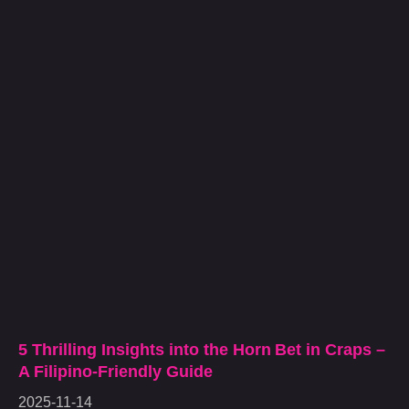
5 Thrilling Insights into the Horn Bet in Craps –
A Filipino‑Friendly Guide
2025-11-14