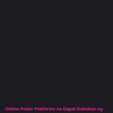
Online Poker Platforms na Dapat Subukan ng