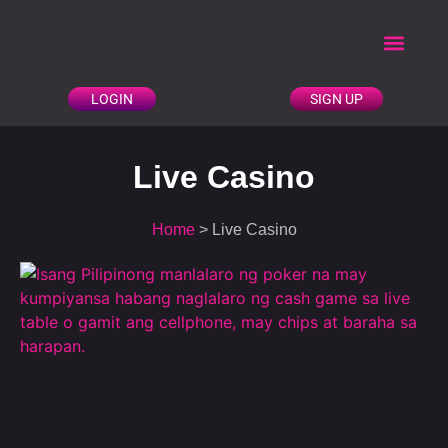
LOGIN
SIGN UP
Live Casino
Home
>
Live Casino