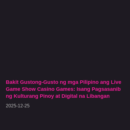
Bakit Gustong-Gusto ng mga Pilipino ang Live
Game Show Casino Games: Isang Pagsasanib
ng Kulturang Pinoy at Digital na Libangan
2025-12-25