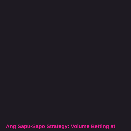
Ang Sapu-Sapo Strategy: Volume Betting at