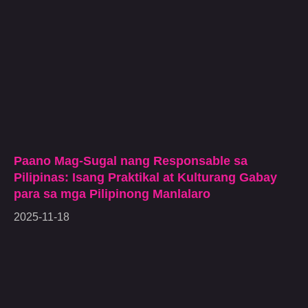
Paano Mag-Sugal nang Responsable sa
Pilipinas: Isang Praktikal at Kulturang Gabay
para sa mga Pilipinong Manlalaro
2025-11-18