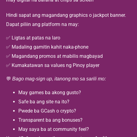
Hindi sapat ang magandang graphics o jackpot banner.
Dapat piliin ang platform na may:
✅ Ligtas at patas na laro
✅ Madaling gamitin kahit naka-phone
✅ Magandang promos at mabilis magbayad
✅ Kumakatawan sa values ng Pinoy player
💬
Bago mag-sign up, itanong mo sa sarili mo:
May games ba akong gusto?
Safe ba ang site na ito?
Pwede ba GCash o crypto?
Transparent ba ang bonuses?
May saya ba at community feel?