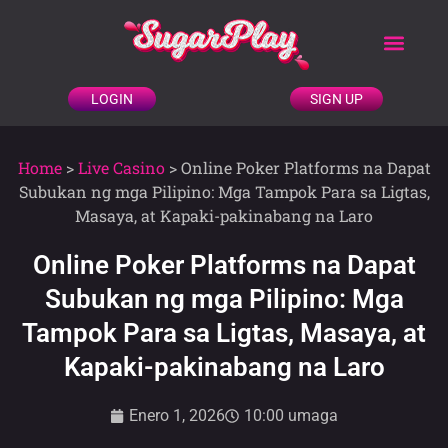
LOGIN
SIGN UP
Home
>
Live Casino
>
Online Poker Platforms na Dapat
Subukan ng mga Pilipino: Mga Tampok Para sa Ligtas,
Masaya, at Kapaki-pakinabang na Laro
Online Poker Platforms na Dapat
Subukan ng mga Pilipino: Mga
Tampok Para sa Ligtas, Masaya, at
Kapaki-pakinabang na Laro
Enero 1, 2026
10:00 umaga