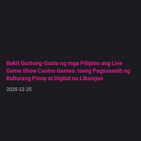
Bakit Gustong-Gusto ng mga Pilipino ang Live
Game Show Casino Games: Isang Pagsasanib ng
Kulturang Pinoy at Digital na Libangan
2025-12-25