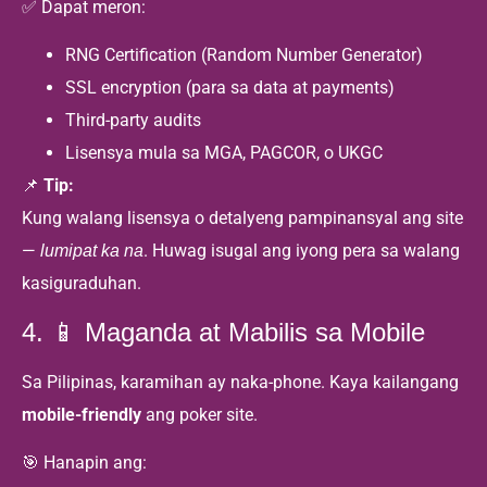
✅ Dapat meron:
RNG Certification (Random Number Generator)
SSL encryption (para sa data at payments)
Third-party audits
Lisensya mula sa MGA, PAGCOR, o UKGC
📌
Tip:
Kung walang lisensya o detalyeng pampinansyal ang site
—
. Huwag isugal ang iyong pera sa walang
lumipat ka na
kasiguraduhan.
4. 📱 Maganda at Mabilis sa Mobile
Sa Pilipinas, karamihan ay naka-phone. Kaya kailangang
mobile-friendly
ang poker site.
🎯 Hanapin ang: