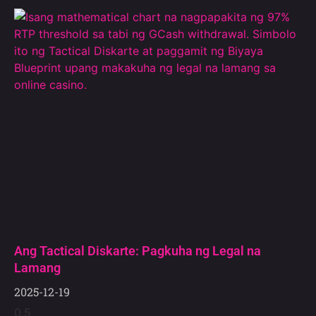
Ang Tactical Diskarte: Pagkuha ng Legal na
Lamang
2025-12-19