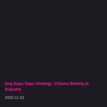
Ang Sapu-Sapo Strategy: Volume Betting at
Diskarte
2025-12-22