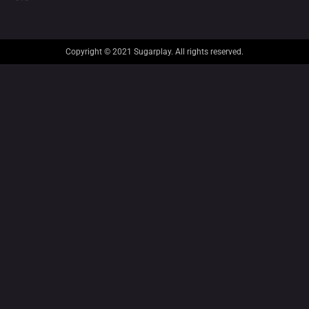
Copyright © 2021 Sugarplay. All rights reserved.