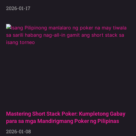
2026-01-17
Mastering Short Stack Poker: Kumpletong Gabay
para sa mga Mandirigmang Poker ng Pilipinas
2026-01-08