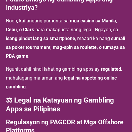
Industriya?
Noon, kailangang pumunta sa
mga casino sa Manila,
Cebu, o Clark
para makapusta nang legal. Ngayon, sa
isang pindot lang sa smartphone
, maaari ka nang
sumali
sa poker tournament, mag-spin sa roulette, o tumaya sa
PBA game
.
Ngunit dahil hindi lahat ng gambling apps ay
regulated
,
mahalagang malaman ang
legal na aspeto ng online
gambling
.
⚖️ Legal na Katayuan ng Gambling
Apps sa Pilipinas
Regulasyon ng PAGCOR at Mga Offshore
Platforms