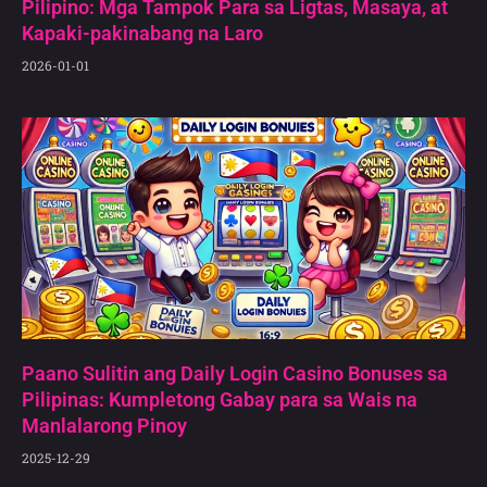
Pilipino: Mga Tampok Para sa Ligtas, Masaya, at
Kapaki-pakinabang na Laro
2026-01-01
Paano Sulitin ang Daily Login Casino Bonuses sa
Pilipinas: Kumpletong Gabay para sa Wais na
Manlalarong Pinoy
2025-12-29