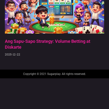
Ang Sapu-Sapo Strategy: Volume Betting at
Diskarte
2025-12-22
Copyright © 2021 Sugarplay. All rights reserved.