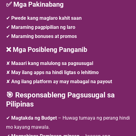
✅ Mga Pakinabang
✔
Pwede kang maglaro kahit saan
✔
Maraming pagpipilian ng laro
✔
Maraming bonuses at promos
❌ Mga Posibleng Panganib
✘
Maaari kang malulong sa pagsusugal
✘
May ilang apps na hindi ligtas o lehitimo
✘
Ang ilang platform ay may mabagal na payout
🎯 Responsableng Pagsusugal sa
Pilipinas
✔
Magtakda ng Budget
– Huwag tumaya ng perang hindi
mo kayang mawala.