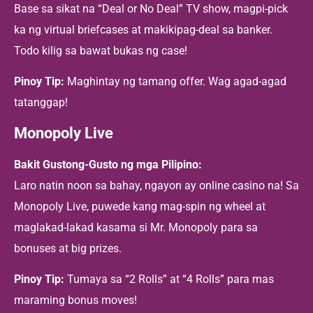
Base sa sikat na “Deal or No Deal” TV show, magpi-pick
ka ng virtual briefcases at makikipag-deal sa banker.
Todo kilig sa bawat bukas ng case!
Pinoy Tip:
Maghintay ng tamang offer. Wag agad-agad
tatanggap!
Monopoly Live
Bakit Gustong-Gusto ng mga Pilipino:
Laro natin noon sa bahay, ngayon ay online casino na! Sa
Monopoly Live, puwede kang mag-spin ng wheel at
maglakad-lakad kasama si Mr. Monopoly para sa
bonuses at big prizes.
Pinoy Tip:
Tumaya sa “2 Rolls” at “4 Rolls” para mas
maraming bonus moves!