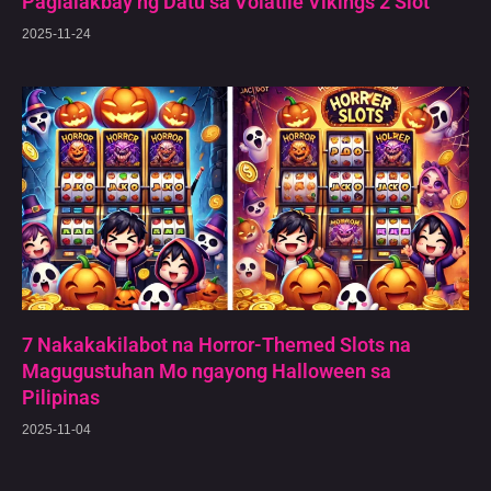
Paglalakbay ng Datu sa Volatile Vikings 2 Slot
2025-11-24
7 Nakakakilabot na Horror-Themed Slots na
Magugustuhan Mo ngayong Halloween sa
Pilipinas
2025-11-04