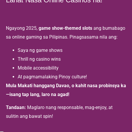
Ngayong 2025,
game show-themed slots
ang bumabago
sa online gaming sa Pilipinas. Pinagsasama nila ang:
Saya ng game shows
Thrill ng casino wins
Mobile accessibility
At pagmamalaking Pinoy culture!
Mula Makati hanggang Davao, o kahit nasa probinsya ka
—isang tap lang, laro na agad!
Tandaan:
Maglaro nang responsable, mag-enjoy, at
sulitin ang bawat spin!