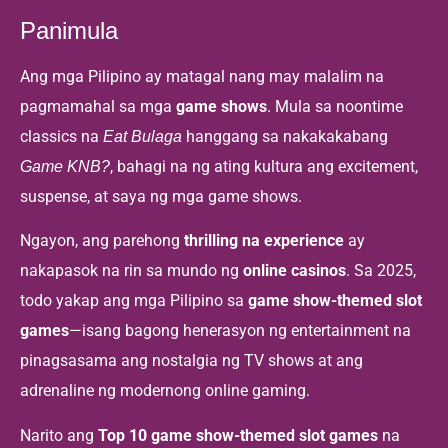
Panimula
Ang mga Pilipino ay matagal nang may malalim na
pagmamahal sa mga
game shows
. Mula sa noontime
classics na
hanggang sa nakakakabang
Eat Bulaga
, bahagi na ng ating kultura ang excitement,
Game KNB?
suspense, at saya ng mga game shows.
Ngayon, ang parehong
thrilling na experience
ay
nakapasok na rin sa mundo ng
online casinos
. Sa 2025,
todo yakap ang mga Pilipino sa
game show-themed slot
games
—isang bagong henerasyon ng entertainment na
pinagsasama ang nostalgia ng TV shows at ang
adrenaline ng modernong online gaming.
Narito ang
Top 10 game show-themed slot games
na