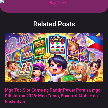
Related Posts
Mga Top Slot Game ng Paddy Power Para sa mga
Pilipino sa 2026: Mga Tema, Bonus at Mobile na
Kasiyahan