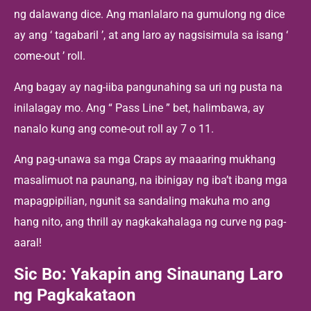
ng dalawang dice. Ang manlalaro na gumulong ng dice
ay ang ‘ tagabaril ’, at ang laro ay nagsisimula sa isang ‘
come-out ’ roll.
Ang bagay ay nag-iiba pangunahing sa uri ng pusta na
inilalagay mo. Ang “ Pass Line ” bet, halimbawa, ay
nanalo kung ang come-out roll ay 7 o 11.
Ang pag-unawa sa mga Craps ay maaaring mukhang
masalimuot na paunang, na ibinigay ng iba’t ibang mga
mapagpipilian, ngunit sa sandaling makuha mo ang
hang nito, ang thrill ay nagkakahalaga ng curve ng pag-
aaral!
Sic Bo: Yakapin ang Sinaunang Laro
ng Pagkakataon