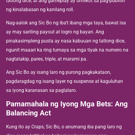
tatlong dice, at ang gameplay ay umiikot sa pag-publish
ng kinalabasan ng kanilang roll.
Nag-aalok ang Sic Bo ng iba’t ibang mga taya, bawat isa
ay may sariling payout at logro ng bayan. Ang
pinakasimpleng pusta ay nasa kabuuan ng tatlong dice,
ngunit maaari ka ring tumaya sa mga tiyak na numero na
nagtatakip, pares, triple, at marami pa.
Ang Sic Bo ay isang laro ng purong pagkakataon,
pagdaragdag ng isang layer ng suspense at kaguluhan
sa iyong karanasan sa paglalaro.
Pamamahala ng Iyong Mga Bets: Ang
Balancing Act
Kung ito ay Craps, Sic Bo, o anumang iba pang laro ng