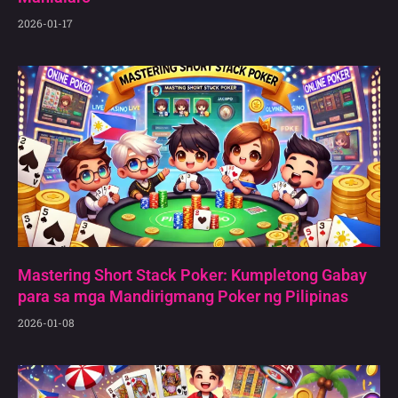
2026-01-17
Mastering Short Stack Poker: Kumpletong Gabay
para sa mga Mandirigmang Poker ng Pilipinas
2026-01-08