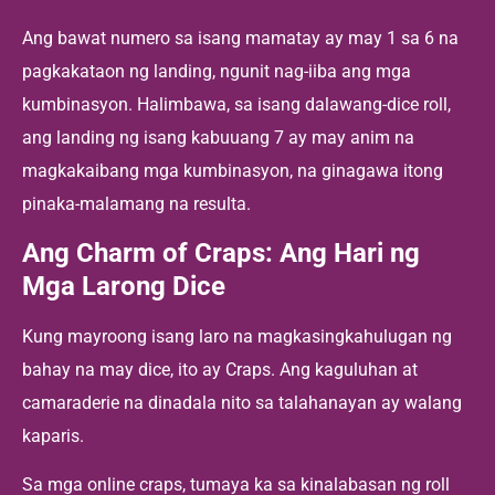
Ang bawat numero sa isang mamatay ay may 1 sa 6 na
pagkakataon ng landing, ngunit nag-iiba ang mga
kumbinasyon. Halimbawa, sa isang dalawang-dice roll,
ang landing ng isang kabuuang 7 ay may anim na
magkakaibang mga kumbinasyon, na ginagawa itong
pinaka-malamang na resulta.
Ang Charm of Craps: Ang Hari ng
Mga Larong Dice
Kung mayroong isang laro na magkasingkahulugan ng
bahay na may dice, ito ay Craps. Ang kaguluhan at
camaraderie na dinadala nito sa talahanayan ay walang
kaparis.
Sa mga online craps, tumaya ka sa kinalabasan ng roll