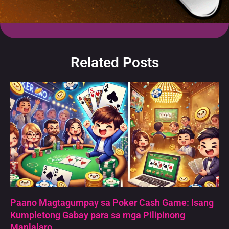
Related Posts
Paano Magtagumpay sa Poker Cash Game: Isang
Kumpletong Gabay para sa mga Pilipinong
Manlalaro