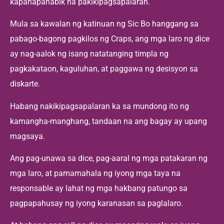
kapanapanabik na pakikipagsapalaran.
Mula sa kawalan ng katinuan ng Sic Bo hanggang sa
pabago-bagong pagkilos ng Craps, ang mga laro ng dice
ay nag-aalok ng isang natatanging timpla ng
pagkakataon, kaguluhan, at paggawa ng desisyon sa
diskarte.
Habang nakikipagsapalaran ka sa mundong ito ng
kamangha-manghang, tandaan na ang bagay ay upang
magsaya.
Ang pag-unawa sa dice, pag-aaral ng mga patakaran ng
mga laro, at pamamahala ng iyong mga taya na
responsable ay lahat ng mga hakbang patungo sa
pagpapahusay ng iyong karanasan sa paglalaro.